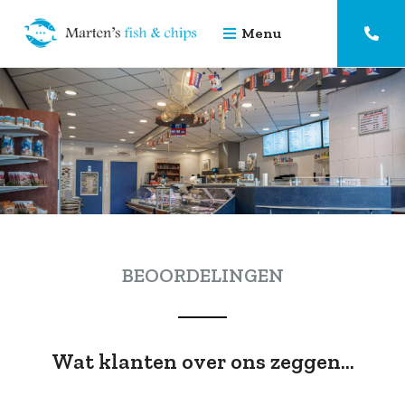
Menu


Home
Menu
Over ons
BEOORDELINGEN
Nieuws
Wat klanten over ons zeggen...
Contact