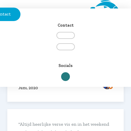
ntact
ACCEPTEREN
Contact
"5 sterren is eigenlijk te weinig de beste van
Friesland."
Socials
Tim Vd Berg
5/5
Juni, 2020
"Altijd heerlijke verse vis en in het weekend